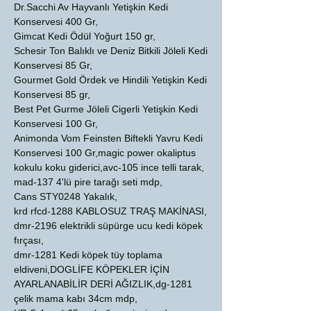
Dr.Sacchi Av Hayvanlı Yetişkin Kedi
Konservesi 400 Gr,
Gimcat Kedi Ödül Yoğurt 150 gr,
Schesir Ton Balıklı ve Deniz Bitkili Jöleli Kedi
Konservesi 85 Gr,
Gourmet Gold Ördek ve Hindili Yetişkin Kedi
Konservesi 85 gr,
Best Pet Gurme Jöleli Cigerli Yetişkin Kedi
Konservesi 100 Gr,
Animonda Vom Feinsten Biftekli Yavru Kedi
Konservesi 100 Gr,magic power okaliptus
kokulu koku giderici,avc-105 ince telli tarak,
mad-137 4'lü pire tarağı seti mdp,
Cans STY0248 Yakalık,
krd rfcd-1288 KABLOSUZ TRAŞ MAKİNASI,
dmr-2196 elektrikli süpürge ucu kedi köpek
fırçası,
dmr-1281 Kedi köpek tüy toplama
eldiveni,DOGLİFE KÖPEKLER İÇİN
AYARLANABİLİR DERİ AĞIZLIK,dg-1281
çelik mama kabı 34cm mdp,