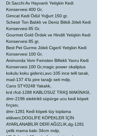
Dr.Sacchi Av Hayvanlı Yetişkin Kedi
Konservesi 400 Gr,
Gimcat Kedi Ödül Yoğurt 150 gr,
Schesir Ton Balıklı ve Deniz Bitkili Jöleli Kedi
Konservesi 85 Gr,
Gourmet Gold Ördek ve Hindili Yetişkin Kedi
Konservesi 85 gr,
Best Pet Gurme Jöleli Cigerli Yetişkin Kedi
Konservesi 100 Gr,
Animonda Vom Feinsten Biftekli Yavru Kedi
Konservesi 100 Gr,magic power okaliptus
kokulu koku giderici,avc-105 ince telli tarak,
mad-137 4'lü pire tarağı seti mdp,
Cans STY0248 Yakalık,
krd rfcd-1288 KABLOSUZ TRAŞ MAKİNASI,
dmr-2196 elektrikli süpürge ucu kedi köpek
fırçası,
dmr-1281 Kedi köpek tüy toplama
eldiveni,DOGLİFE KÖPEKLER İÇİN
AYARLANABİLİR DERİ AĞIZLIK,dg-1281
çelik mama kabı 34cm mdp,