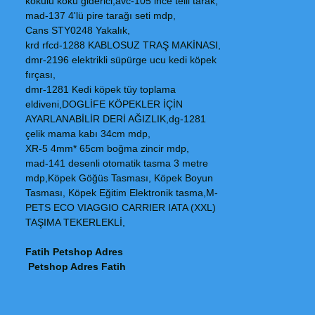
kokulu koku giderici,avc-105 ince telli tarak,
mad-137 4'lü pire tarağı seti mdp,
Cans STY0248 Yakalık,
krd rfcd-1288 KABLOSUZ TRAŞ MAKİNASI,
dmr-2196 elektrikli süpürge ucu kedi köpek
fırçası,
dmr-1281 Kedi köpek tüy toplama
eldiveni,DOGLİFE KÖPEKLER İÇİN
AYARLANABİLİR DERİ AĞIZLIK,dg-1281
çelik mama kabı 34cm mdp,
XR-5 4mm* 65cm boğma zincir mdp,
mad-141 desenli otomatik tasma 3 metre
mdp,Köpek Göğüs Tasması, Köpek Boyun
Tasması, Köpek Eğitim Elektronik tasma,M-
PETS ECO VIAGGIO CARRIER IATA (XXL)
TAŞIMA TEKERLEKLİ,
Fatih Petshop Adres
Petshop Adres Fatih