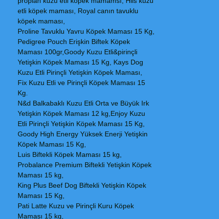
proplan kuzu etli köpek mamamsı, Hils kuzu
etli köpek maması, Royal canın tavuklu
köpek maması,
Proline Tavuklu Yavru Köpek Maması 15 Kg,
Pedigree Pouch Erişkin Biftek Köpek
Maması 100gr,Goody Kuzu Etli&pirinçli
Yetişkin Köpek Maması 15 Kg, Kays Dog
Kuzu Etli Pirinçli Yetişkin Köpek Maması,
Fix Kuzu Etli ve Pirinçli Köpek Maması 15
Kg.
N&d Balkabaklı Kuzu Etli Orta ve Büyük Irk
Yetişkin Köpek Maması 12 kg,Enjoy Kuzu
Etli Pirinçli Yetişkin Köpek Maması 15 Kg,
Goody High Energy Yüksek Enerji Yetişkin
Köpek Maması 15 Kg,
Luis Biftekli Köpek Maması 15 kg,
Probalance Premium Biftekli Yetişkin Köpek
Maması 15 kg,
King Plus Beef Dog Biftekli Yetişkin Köpek
Maması 15 Kg,
Pati Latte Kuzu ve Pirinçli Kuru Köpek
Maması 15 kg,