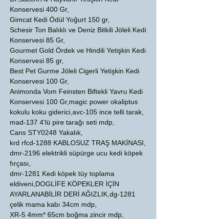
Konservesi 400 Gr,
Gimcat Kedi Ödül Yoğurt 150 gr,
Schesir Ton Balıklı ve Deniz Bitkili Jöleli Kedi
Konservesi 85 Gr,
Gourmet Gold Ördek ve Hindili Yetişkin Kedi
Konservesi 85 gr,
Best Pet Gurme Jöleli Cigerli Yetişkin Kedi
Konservesi 100 Gr,
Animonda Vom Feinsten Biftekli Yavru Kedi
Konservesi 100 Gr,magic power okaliptus
kokulu koku giderici,avc-105 ince telli tarak,
mad-137 4'lü pire tarağı seti mdp,
Cans STY0248 Yakalık,
krd rfcd-1288 KABLOSUZ TRAŞ MAKİNASI,
dmr-2196 elektrikli süpürge ucu kedi köpek
fırçası,
dmr-1281 Kedi köpek tüy toplama
eldiveni,DOGLİFE KÖPEKLER İÇİN
AYARLANABİLİR DERİ AĞIZLIK,dg-1281
çelik mama kabı 34cm mdp,
XR-5 4mm* 65cm boğma zincir mdp,