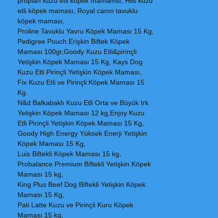
proplan kuzu etli köpek mamamsı, Hils kuzu
etli köpek maması, Royal canın tavuklu
köpek maması,
Proline Tavuklu Yavru Köpek Maması 15 Kg,
Pedigree Pouch Erişkin Biftek Köpek
Maması 100gr,Goody Kuzu Etli&pirinçli
Yetişkin Köpek Maması 15 Kg, Kays Dog
Kuzu Etli Pirinçli Yetişkin Köpek Maması,
Fix Kuzu Etli ve Pirinçli Köpek Maması 15
Kg.
N&d Balkabaklı Kuzu Etli Orta ve Büyük Irk
Yetişkin Köpek Maması 12 kg,Enjoy Kuzu
Etli Pirinçli Yetişkin Köpek Maması 15 Kg,
Goody High Energy Yüksek Enerji Yetişkin
Köpek Maması 15 Kg,
Luis Biftekli Köpek Maması 15 kg,
Probalance Premium Biftekli Yetişkin Köpek
Maması 15 kg,
King Plus Beef Dog Biftekli Yetişkin Köpek
Maması 15 Kg,
Pati Latte Kuzu ve Pirinçli Kuru Köpek
Maması 15 kg,