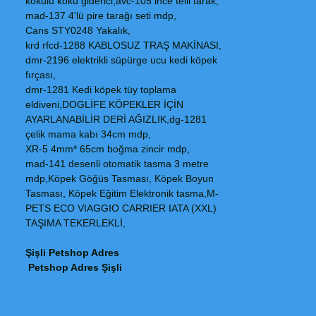
kokulu koku giderici,avc-105 ince telli tarak,
mad-137 4'lü pire tarağı seti mdp,
Cans STY0248 Yakalık,
krd rfcd-1288 KABLOSUZ TRAŞ MAKİNASI,
dmr-2196 elektrikli süpürge ucu kedi köpek
fırçası,
dmr-1281 Kedi köpek tüy toplama
eldiveni,DOGLİFE KÖPEKLER İÇİN
AYARLANABİLİR DERİ AĞIZLIK,dg-1281
çelik mama kabı 34cm mdp,
XR-5 4mm* 65cm boğma zincir mdp,
mad-141 desenli otomatik tasma 3 metre
mdp,Köpek Göğüs Tasması, Köpek Boyun
Tasması, Köpek Eğitim Elektronik tasma,M-
PETS ECO VIAGGIO CARRIER IATA (XXL)
TAŞIMA TEKERLEKLİ,
Şişli Petshop Adres
Petshop Adres Şişli