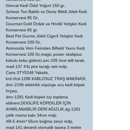
Gimcat Kedi Ödül Yoğurt 150 gr,
Schesir Ton Balıklı ve Deniz Bitkili Jöleli Kedi
Konservesi 85 Gr,
Gourmet Gold Ördek ve Hindili Yetişkin Kedi
Konservesi 85 gr,
Best Pet Gurme Jöleli Cigerli Yetişkin Kedi
Konservesi 100 Gr,
Animonda Vom Feinsten Biftekli Yavru Kedi
Konservesi 100 Gr,magic power okaliptus
kokulu koku giderici,avc-105 ince telli tarak,
mad-137 4'lü pire tarağı seti mdp,
Cans STY0248 Yakalık,
krd rfcd-1288 KABLOSUZ TRAŞ MAKİNASI,
dmr-2196 elektrikli süpürge ucu kedi köpek
fırçası,
dmr-1281 Kedi köpek tüy toplama
eldiveni,DOGLİFE KÖPEKLER İÇİN
AYARLANABİLİR DERİ AĞIZLIK,dg-1281
çelik mama kabı 34cm mdp,
XR-5 4mm* 65cm boğma zincir mdp,
mad-141 desenli otomatik tasma 3 metre