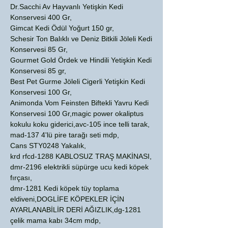
Dr.Sacchi Av Hayvanlı Yetişkin Kedi
Konservesi 400 Gr,
Gimcat Kedi Ödül Yoğurt 150 gr,
Schesir Ton Balıklı ve Deniz Bitkili Jöleli Kedi
Konservesi 85 Gr,
Gourmet Gold Ördek ve Hindili Yetişkin Kedi
Konservesi 85 gr,
Best Pet Gurme Jöleli Cigerli Yetişkin Kedi
Konservesi 100 Gr,
Animonda Vom Feinsten Biftekli Yavru Kedi
Konservesi 100 Gr,magic power okaliptus
kokulu koku giderici,avc-105 ince telli tarak,
mad-137 4'lü pire tarağı seti mdp,
Cans STY0248 Yakalık,
krd rfcd-1288 KABLOSUZ TRAŞ MAKİNASI,
dmr-2196 elektrikli süpürge ucu kedi köpek
fırçası,
dmr-1281 Kedi köpek tüy toplama
eldiveni,DOGLİFE KÖPEKLER İÇİN
AYARLANABİLİR DERİ AĞIZLIK,dg-1281
çelik mama kabı 34cm mdp,