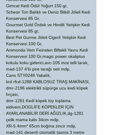
Gimcat Kedi Ödül Yoğurt 150 gr,
Schesir Ton Balıklı ve Deniz Bitkili Jöleli Kedi
Konservesi 85 Gr,
Gourmet Gold Ördek ve Hindili Yetişkin Kedi
Konservesi 85 gr,
Best Pet Gurme Jöleli Cigerli Yetişkin Kedi
Konservesi 100 Gr,
Animonda Vom Feinsten Biftekli Yavru Kedi
Konservesi 100 Gr,magic power okaliptus
kokulu koku giderici,avc-105 ince telli tarak,
mad-137 4'lü pire tarağı seti mdp,
Cans STY0248 Yakalık,
krd rfcd-1288 KABLOSUZ TRAŞ MAKİNASI,
dmr-2196 elektrikli süpürge ucu kedi köpek
fırçası,
dmr-1281 Kedi köpek tüy toplama
eldiveni,DOGLİFE KÖPEKLER İÇİN
AYARLANABİLİR DERİ AĞIZLIK,dg-1281
çelik mama kabı 34cm mdp,
XR-5 4mm* 65cm boğma zincir mdp,
mad-141 desenli otomatik tasma 3 metre