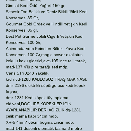
Gimcat Kedi Ödül Yoğurt 150 gr,
Schesir Ton Balıklı ve Deniz Bitkili Jöleli Kedi
Konservesi 85 Gr,
Gourmet Gold Ördek ve Hindili Yetişkin Kedi
Konservesi 85 gr,
Best Pet Gurme Jöleli Cigerli Yetişkin Kedi
Konservesi 100 Gr,
Animonda Vom Feinsten Biftekli Yavru Kedi
Konservesi 100 Gr,magic power okaliptus
kokulu koku giderici,avc-105 ince telli tarak,
mad-137 4'lü pire tarağı seti mdp,
Cans STY0248 Yakalık,
krd rfcd-1288 KABLOSUZ TRAŞ MAKİNASI,
dmr-2196 elektrikli süpürge ucu kedi köpek
fırçası,
dmr-1281 Kedi köpek tüy toplama
eldiveni,DOGLİFE KÖPEKLER İÇİN
AYARLANABİLİR DERİ AĞIZLIK,dg-1281
çelik mama kabı 34cm mdp,
XR-5 4mm* 65cm boğma zincir mdp,
mad-141 desenli otomatik tasma 3 metre