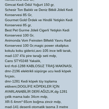
Gimcat Kedi Ödül Yoğurt 150 gr,
Schesir Ton Balıklı ve Deniz Bitkili Jöleli Kedi
Konservesi 85 Gr,
Gourmet Gold Ördek ve Hindili Yetişkin Kedi
Konservesi 85 gr,
Best Pet Gurme Jöleli Cigerli Yetişkin Kedi
Konservesi 100 Gr,
Animonda Vom Feinsten Biftekli Yavru Kedi
Konservesi 100 Gr,magic power okaliptus
kokulu koku giderici,avc-105 ince telli tarak,
mad-137 4'lü pire tarağı seti mdp,
Cans STY0248 Yakalık,
krd rfcd-1288 KABLOSUZ TRAŞ MAKİNASI,
dmr-2196 elektrikli süpürge ucu kedi köpek
fırçası,
dmr-1281 Kedi köpek tüy toplama
eldiveni,DOGLİFE KÖPEKLER İÇİN
AYARLANABİLİR DERİ AĞIZLIK,dg-1281
çelik mama kabı 34cm mdp,
XR-5 4mm* 65cm boğma zincir mdp,
mad-141 desenli otomatik tasma 3 metre