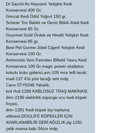
Dr.Sacchi Av Hayvanlı Yetişkin Kedi
Konservesi 400 Gr,
Gimcat Kedi Ödül Yoğurt 150 gr,
Schesir Ton Balıklı ve Deniz Bitkili Jöleli Kedi
Konservesi 85 Gr,
Gourmet Gold Ördek ve Hindili Yetişkin Kedi
Konservesi 85 gr,
Best Pet Gurme Jöleli Cigerli Yetişkin Kedi
Konservesi 100 Gr,
Animonda Vom Feinsten Biftekli Yavru Kedi
Konservesi 100 Gr,magic power okaliptus
kokulu koku giderici,avc-105 ince telli tarak,
mad-137 4'lü pire tarağı seti mdp,
Cans STY0248 Yakalık,
krd rfcd-1288 KABLOSUZ TRAŞ MAKİNASI,
dmr-2196 elektrikli süpürge ucu kedi köpek
fırçası,
dmr-1281 Kedi köpek tüy toplama
eldiveni,DOGLİFE KÖPEKLER İÇİN
AYARLANABİLİR DERİ AĞIZLIK,dg-1281
çelik mama kabı 34cm mdp,