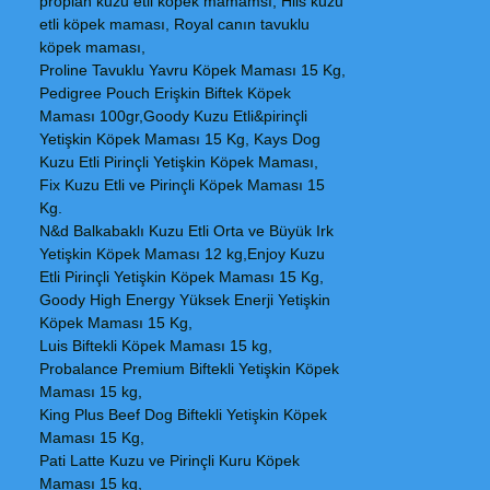
proplan kuzu etli köpek mamamsı, Hils kuzu
etli köpek maması, Royal canın tavuklu
köpek maması,
Proline Tavuklu Yavru Köpek Maması 15 Kg,
Pedigree Pouch Erişkin Biftek Köpek
Maması 100gr,Goody Kuzu Etli&pirinçli
Yetişkin Köpek Maması 15 Kg, Kays Dog
Kuzu Etli Pirinçli Yetişkin Köpek Maması,
Fix Kuzu Etli ve Pirinçli Köpek Maması 15
Kg.
N&d Balkabaklı Kuzu Etli Orta ve Büyük Irk
Yetişkin Köpek Maması 12 kg,Enjoy Kuzu
Etli Pirinçli Yetişkin Köpek Maması 15 Kg,
Goody High Energy Yüksek Enerji Yetişkin
Köpek Maması 15 Kg,
Luis Biftekli Köpek Maması 15 kg,
Probalance Premium Biftekli Yetişkin Köpek
Maması 15 kg,
King Plus Beef Dog Biftekli Yetişkin Köpek
Maması 15 Kg,
Pati Latte Kuzu ve Pirinçli Kuru Köpek
Maması 15 kg,