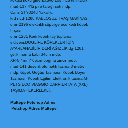
kokulu koku giderici,avc-105 ince telli tarak,
mad-137 4'lü pire tarağı seti mdp,
Cans STY0248 Yakalık,
krd rfcd-1288 KABLOSUZ TRAŞ MAKİNASI,
dmr-2196 elektrikli süpürge ucu kedi köpek
fırçası,
dmr-1281 Kedi köpek tüy toplama
eldiveni,DOGLİFE KÖPEKLER İÇİN
AYARLANABİLİR DERİ AĞIZLIK,dg-1281
çelik mama kabı 34cm mdp,
XR-5 4mm* 65cm boğma zincir mdp,
mad-141 desenli otomatik tasma 3 metre
mdp,Köpek Göğüs Tasması, Köpek Boyun
Tasması, Köpek Eğitim Elektronik tasma,M-
PETS ECO VIAGGIO CARRIER IATA (XXL)
TAŞIMA TEKERLEKLİ,
Maltepe Petshop Adres
Petshop Adres Maltepe