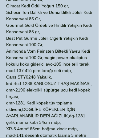
Gimcat Kedi Ödül Yoğurt 150 gr,
Schesir Ton Balıklı ve Deniz Bitkili Jöleli Kedi
Konservesi 85 Gr,
Gourmet Gold Ördek ve Hindili Yetişkin Kedi
Konservesi 85 gr,
Best Pet Gurme Jöleli Cigerli Yetişkin Kedi
Konservesi 100 Gr,
Animonda Vom Feinsten Biftekli Yavru Kedi
Konservesi 100 Gr,magic power okaliptus
kokulu koku giderici,avc-105 ince telli tarak,
mad-137 4'lü pire tarağı seti mdp,
Cans STY0248 Yakalık,
krd rfcd-1288 KABLOSUZ TRAŞ MAKİNASI,
dmr-2196 elektrikli süpürge ucu kedi köpek
fırçası,
dmr-1281 Kedi köpek tüy toplama
eldiveni,DOGLİFE KÖPEKLER İÇİN
AYARLANABİLİR DERİ AĞIZLIK,dg-1281
çelik mama kabı 34cm mdp,
XR-5 4mm* 65cm boğma zincir mdp,
mad-141 desenli otomatik tasma 3 metre